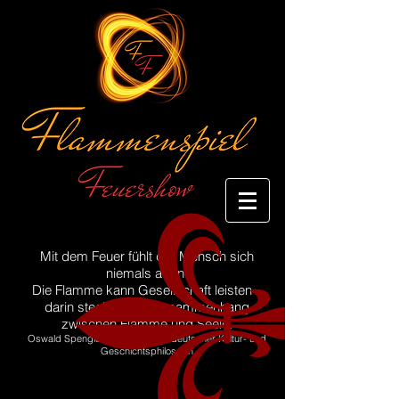
Mit dem Feuer fühlt der Mensch sich
niemals allein.
Die Flamme kann Gesellschaft leisten –
darin steckt der Urzusammenhang
zwischen Flamme und Seele.
Oswald Spengler
(1880 - 1936)
, deutscher Kultur- und
Geschichtsphilosoph