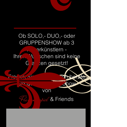
Ob SOLO,- DUO,- oder
GRUPPENSHOW ab 3
Feuerkünstlern -
Ihren Wünschen sind keine
Grenzen gesetzt!
Fragen Sie mich an - Ich berate
Sie gerne zu Ihrer Show
von
Flammenspiel
& Friends